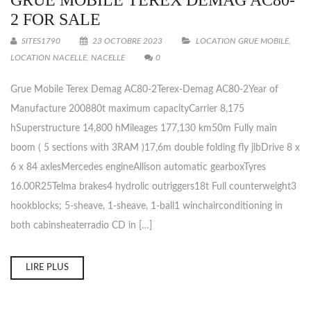
GRUE MOBILE TEREX DEMAG AC80-
2 FOR SALE
SITES1790
23 OCTOBRE 2023
LOCATION GRUE MOBILE
,
LOCATION NACELLE
,
NACELLE
0
Grue Mobile Terex Demag AC80-2Terex-Demag AC80-2Year of
Manufacture 200880t maximum capacityCarrier 8,175
hSuperstructure 14,800 hMileages 177,130 km50m Fully main
boom ( 5 sections with 3RAM )17,6m double folding fly jibDrive 8 x
6 x 84 axlesMercedes engineAllison automatic gearboxTyres
16.00R25Telma brakes4 hydrolic outriggers18t Full counterweight3
hookblocks; 5-sheave, 1-sheave, 1-ball1 winchairconditioning in
both cabinsheaterradio CD in […]
LIRE PLUS