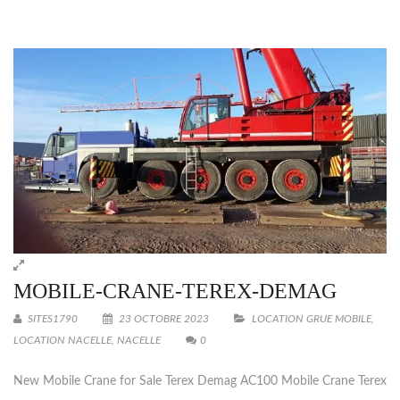
Entrez votre adresse e-mail pour notre liste de diffusion
afin de vous tenir au courant de nos dernières mises à
jour.
MOBILE-CRANE-TEREX-DEMAG
SITES1790
23 OCTOBRE 2023
LOCATION GRUE MOBILE
,
LOCATION NACELLE
,
NACELLE
0
New Mobile Crane for Sale Terex Demag AC100 Mobile Crane Terex