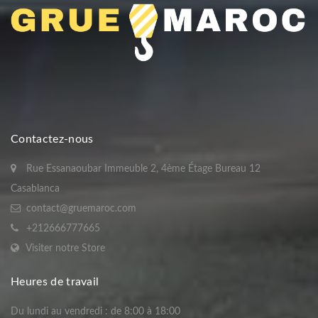
Contactez-nous
Rue Essanaoubar Immeuble 2, 4ème Étage Bureau 12
Casablanca
contact@gruemaroc.com
+212666777665
Visiter notre Store
Heures de travail
Du lundi au vendredi : de 8:00 à 18:00