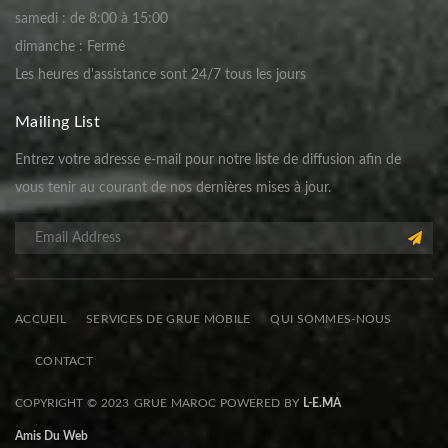
samedi : de 8:00 à 15:00
dimanche : Fermé
Les heures d'assistance sont 24/7 tous les jours
Mailing List
Entrez votre adresse e-mail pour notre liste de diffusion afin de
vous tenir au courant de nos dernières mises à jour.
ACCUEIL
SERVICES DE GRUE MOBILE
QUI SOMMES-NOUS
CONTACT
COPYRIGHT © 2023 GRUE MAROC POWERED BY
L-E.MA
Amis Du Web