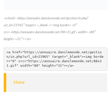
<a href= »https://annuaire.danslemonde.net/gestion/in.php?
url_id=21965″ target= »_blank »><img border= »0″
src= »https://annuaire.danslemonde.net/88×31.gif » width= »88″
height= »31″></a>
<a href="https://annuaire.danslemonde.net/gestio
n/in.php?url_id=21965" target="_blank"><img borde
r="0" src="https://annuaire.danslemonde.net/88x3
1.gif" width="88" height="31"></a>
Home