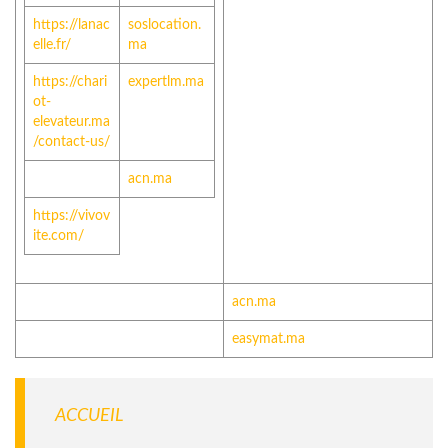
https://lanac
soslocation.
elle.fr/
ma
https://chari
expertlm.ma
ot-
elevateur.ma
/contact-us/
acn.ma
https://vivov
ite.com/
acn.ma
easymat.ma
ACCUEIL