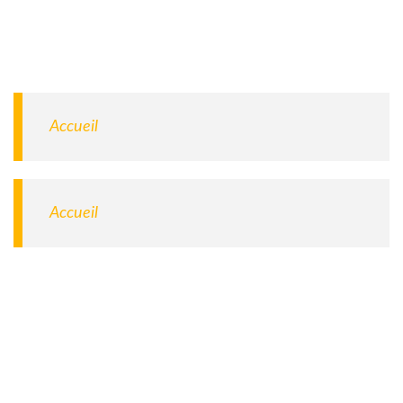
Accueil
Accueil
Entrez votre adresse e-mail pour notre liste de diffusion
afin de vous tenir au courant de nos dernières mises à