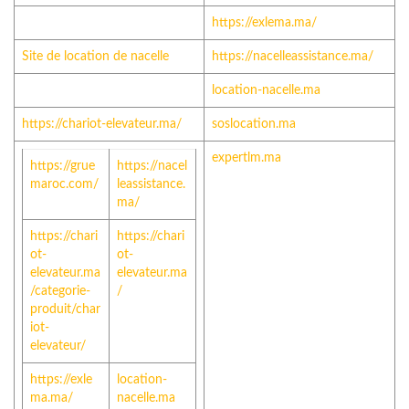
https://exlema.ma/
Site de location de nacelle
https://nacelleassistance.ma/
location-nacelle.ma
https://chariot-elevateur.ma/
soslocation.ma
expertlm.ma
https://grue
https://nacel
maroc.com/
leassistance.
ma/
https://chari
https://chari
ot-
ot-
elevateur.ma
elevateur.ma
/categorie-
/
produit/char
iot-
elevateur/
https://exle
location-
ma.ma/
nacelle.ma