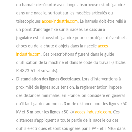
du
harnais de sécurité
avec longe absorbeuse est obligatoire
dans une nacelle, surtout sur les modèles articulés ou
télescopiques
acces-industrie.com
. Le harnais doit être relié à
un point d’ancrage fixe sur la nacelle. Le
casque à
jugulaire
est lui aussi obligatoire pour se protéger d’éventuels
chocs ou de la chute d’objets dans la nacelle
acces-
industrie.com
. Ces prescriptions figurent dans le guide
d’utilisation de la machine et dans le code du travail (articles
R.4323-61 et suivants).
Distanciation des lignes électriques.
Lors d’interventions à
proximité de lignes sous tension, la réglementation impose
des distances minimales. En France, on considère en général
qu’il faut garder au moins
3 m
de distance pour les lignes <50
kV et
5 m
pour les lignes ≥50 kV
acces-industrie.com
. Ces
Entrez votre adresse e-mail pour notre liste de diffusion
distances s’appliquent à toute partie de la nacelle ou des
afin de vous tenir au courant de nos dernières mises à
outils électriques et sont soulignées par l’IPAF et l’INRS dans