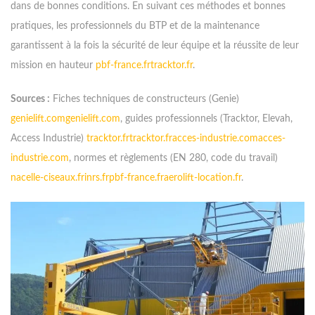
dans de bonnes conditions. En suivant ces méthodes et bonnes
pratiques, les professionnels du BTP et de la maintenance
garantissent à la fois la sécurité de leur équipe et la réussite de leur
mission en hauteur
pbf-france.fr
tracktor.fr
.
Sources :
Fiches techniques de constructeurs (Genie)
genielift.com
genielift.com
, guides professionnels (Tracktor, Elevah,
Access Industrie)
tracktor.fr
tracktor.fr
acces-industrie.com
acces-
industrie.com
, normes et règlements (EN 280, code du travail)
nacelle-ciseaux.fr
inrs.fr
pbf-france.fr
aerolift-location.fr
.