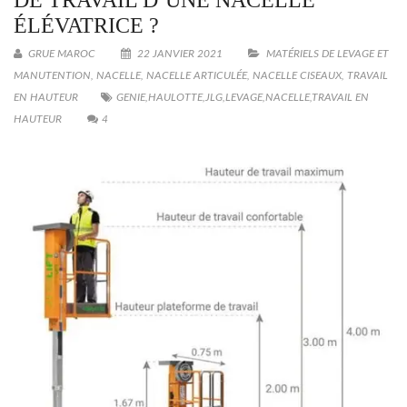
ÉLÉVATRICE ?
GRUE MAROC
22 JANVIER 2021
MATÉRIELS DE LEVAGE ET
MANUTENTION
,
NACELLE
,
NACELLE ARTICULÉE
,
NACELLE CISEAUX
,
TRAVAIL
EN HAUTEUR
GENIE
,
HAULOTTE
,
JLG
,
LEVAGE
,
NACELLE
,
TRAVAIL EN
HAUTEUR
4