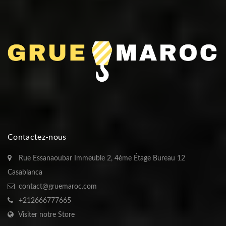
Contactez-nous
Rue Essanaoubar Immeuble 2, 4ème Étage Bureau 12
Casablanca
contact@gruemaroc.com
+212666777665
Visiter notre Store